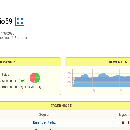
io59
:
4/8/2026
ne:
vor 11 Stunden
ÜR PAWN7
BEWERTUNG
7
Spiele
%
Gewonnen
(408)
3
Durchschn. Gegnerbewertung
ERGEBNISSE
Gegner
Ergebn
Emanuel Felix
0 - 1