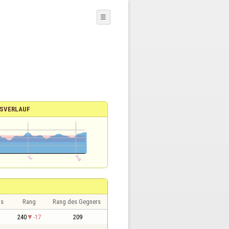
☰
SVERLAUF
is
Rang
Rang des Gegners
240
-17
209