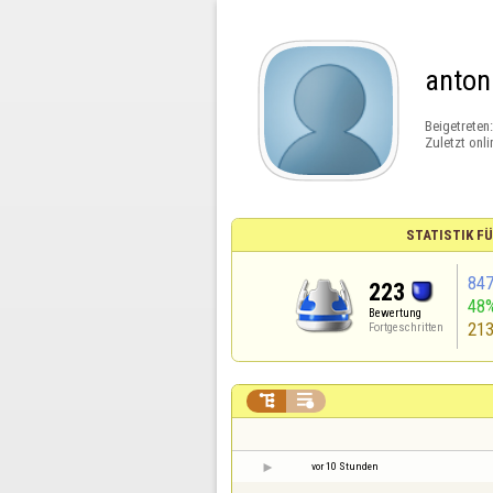
anton
Beigetreten
Zuletzt onli
STATISTIK F
84
223
48
Bewertung
21
Fortgeschritten


vor 10 Stunden