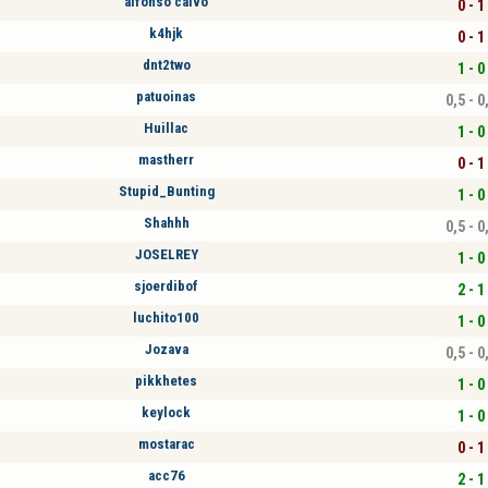
alfonso calvo
0 - 1
k4hjk
0 - 1
dnt2two
1 - 0
patuoinas
0,5 - 0
Huillac
1 - 0
mastherr
0 - 1
Stupid_Bunting
1 - 0
Shahhh
0,5 - 0
JOSELREY
1 - 0
sjoerdibof
2 - 1
luchito100
1 - 0
Jozava
0,5 - 0
pikkhetes
1 - 0
keylock
1 - 0
mostarac
0 - 1
acc76
2 - 1