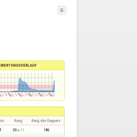
☰
EWERTUNGSVERLAUF
nis
Rang
Rang des Gegners
0
30
23
186