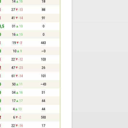
0
14
16
18
1
27
-13
88
1
41
-14
91
0,5
31
10
0
0
16
15
0
1
19
-3
443
0
10
9
~0
1
22
-12
103
2
47
-25
26
1
61
-14
101
0
50
11
~43
0
34
16
31
0
17
17
44
1
4
13
44
2
6
-2
593
1
22
-16
17