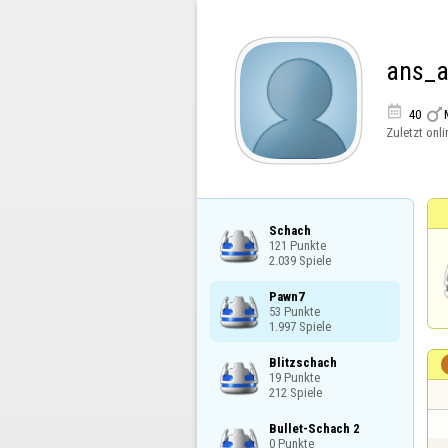
ans_a


40
Zuletzt onli
Schach

121 Punkte

2.039 Spiele
Pawn7

53 Punkte

1.997 Spiele
Blitzschach

19 Punkte

212 Spiele
Bullet-Schach 2

0 Punkte
