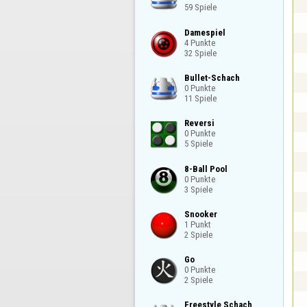
59 Spiele
Damespiel

4 Punkte

32 Spiele
Bullet-Schach

0 Punkte

11 Spiele
Reversi

0 Punkte

5 Spiele
8-Ball Pool

0 Punkte

3 Spiele
Snooker

1 Punkt

2 Spiele
Go

0 Punkte

2 Spiele
Freestyle Schach
