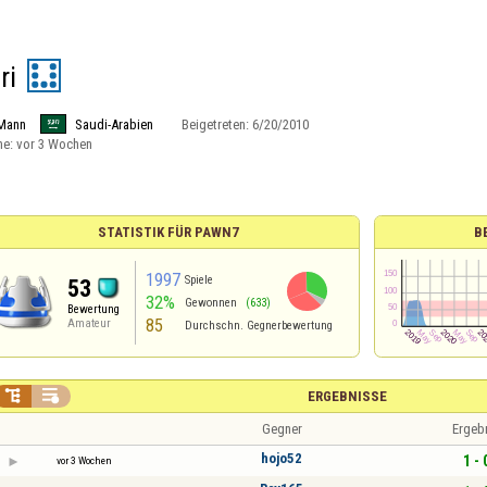
ri
Mann
Saudi-Arabien
Beigetreten:
6/20/2010
ne:
vor 3 Wochen
STATISTIK FÜR PAWN7
B
1997
Spiele
53
32%
Gewonnen
(633)
Bewertung
85
Amateur
Durchschn. Gegnerbewertung


ERGEBNISSE
Gegner
Ergeb
hojo52
1 - 
vor 3 Wochen