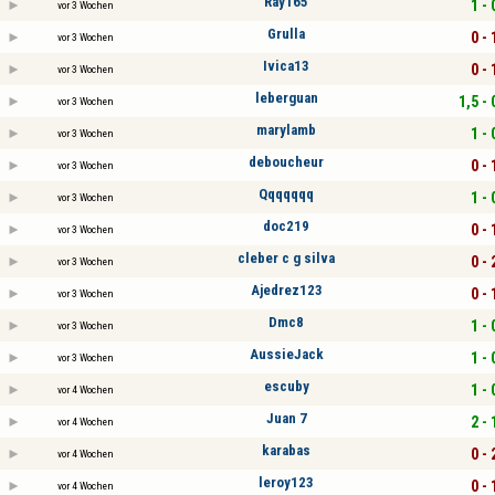
Ray165
1 - 
vor 3 Wochen
Grulla
0 - 
vor 3 Wochen
Ivica13
0 - 
vor 3 Wochen
leberguan
1,5 - 
vor 3 Wochen
marylamb
1 - 
vor 3 Wochen
deboucheur
0 - 
vor 3 Wochen
Qqqqqqq
1 - 
vor 3 Wochen
doc219
0 - 
vor 3 Wochen
cleber c g silva
0 - 
vor 3 Wochen
Ajedrez123
0 - 
vor 3 Wochen
Dmc8
1 - 
vor 3 Wochen
AussieJack
1 - 
vor 3 Wochen
escuby
1 - 
vor 4 Wochen
Juan 7
2 - 
vor 4 Wochen
karabas
0 - 
vor 4 Wochen
leroy123
0 - 
vor 4 Wochen