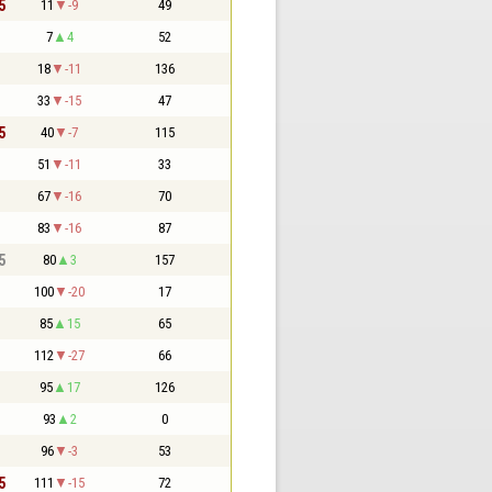
5
11
-9
49
7
4
52
18
-11
136
33
-15
47
5
40
-7
115
51
-11
33
67
-16
70
83
-16
87
5
80
3
157
100
-20
17
85
15
65
112
-27
66
95
17
126
93
2
0
96
-3
53
5
111
-15
72