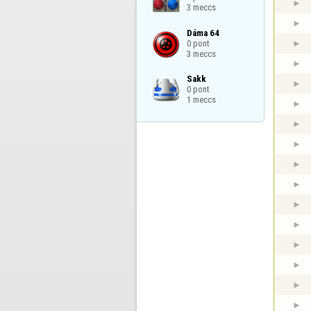
3 meccs
Dáma 64

0 pont

3 meccs
Sakk

0 pont

1 meccs