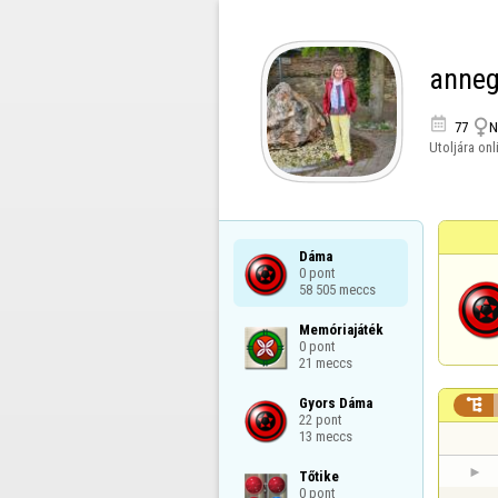
anneg


77
N
Utoljára onl
Dáma

0 pont

58 505 meccs
Memóriajáték

0 pont

21 meccs
Gyors Dáma


22 pont

13 meccs
Tőtike

0 pont
