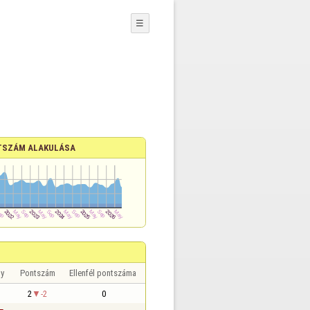
☰
TSZÁM ALAKULÁSA
y
Pontszám
Ellenfél pontszáma
2
-2
0