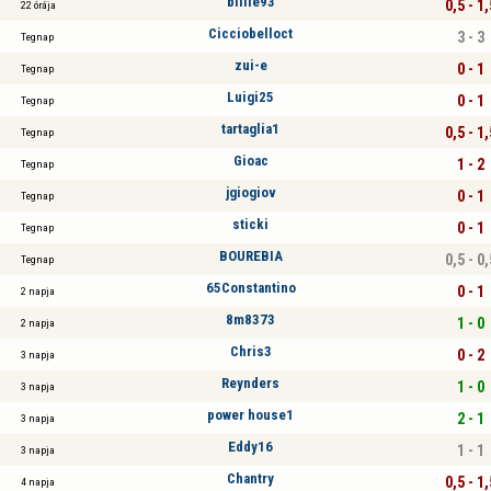
billie93
0,5 - 1,
22 órája
Cicciobelloct
3 - 3
Tegnap
zui-e
0 - 1
Tegnap
Luigi25
0 - 1
Tegnap
tartaglia1
0,5 - 1,
Tegnap
Gioac
1 - 2
Tegnap
jgiogiov
0 - 1
Tegnap
sticki
0 - 1
Tegnap
BOUREBIA
0,5 - 0,
Tegnap
65Constantino
0 - 1
2 napja
8m8373
1 - 0
2 napja
Chris3
0 - 2
3 napja
Reynders
1 - 0
3 napja
power house1
2 - 1
3 napja
Eddy16
1 - 1
3 napja
Chantry
0,5 - 1,
4 napja