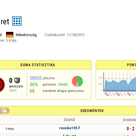
ret
ő
Németország
Csatlakozott:
11/18/2013
ine:
5 órája
DÁMA STATISZTIKA
PON
58505
játszma
0
46%
győzelem
(26624)
pontszám
66
Újonc
ellenfelek átlagos pontszáma

EREDMÉNYEK
Ellenfél
Eredmén
rooske1957
0 - 2
5 órája