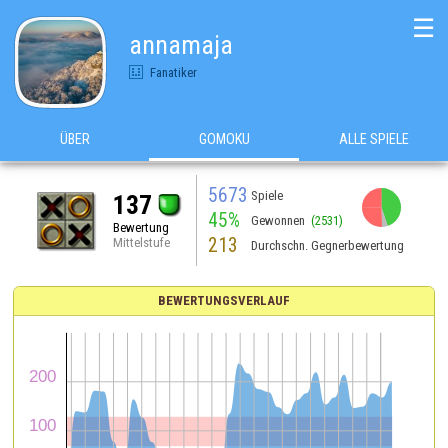
☰
annamaja
Fanatiker
ÜBER
GOMOKU
ALLE SPIELE
5673
Spiele
137
45%
Gewonnen
(2531)
Bewertung
213
Mittelstufe
Durchschn. Gegnerbewertung
BEWERTUNGSVERLAUF