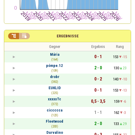


ERGEBNISSE
Gegner
Ergebnis
Rang
Mária
0 - 1
153
-15
(164)
pómpe.12
2 - 0
130
23
(109)
drobr
0 - 2
140
-10
(382)
EUKLID
0 - 1
153
-13
(225)
xxxxxTc
0,5 - 3,5
159
-6
(372)
ciccccca
1 - 1
162
-3
(123)
Fleetwood
2 - 0
133
29
(203)
Durvalino
0 - 3
155
-22