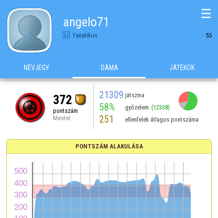
☰
angelo71
Fanatikus
55
NÉVJEGY
DÁMA
JÁTÉKOK
21309
játszma
372
58%
győzelem
(12338)
pontszám
251
Mester
ellenfelek átlagos pontszáma
PONTSZÁM ALAKULÁSA