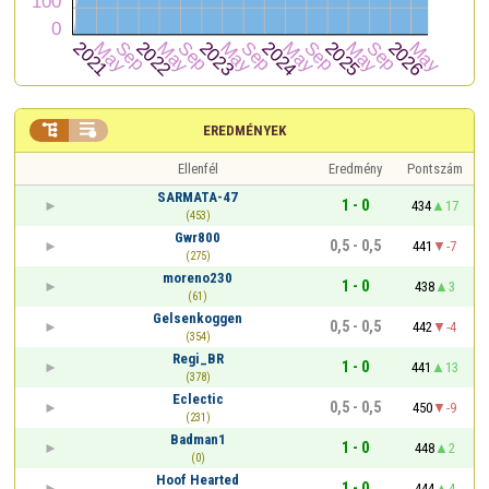


EREDMÉNYEK
Ellenfél
Eredmény
Pontszám
SARMATA-47
1 - 0
434
17
(453)
Gwr800
0,5 - 0,5
441
-7
(275)
moreno230
1 - 0
438
3
(61)
Gelsenkoggen
0,5 - 0,5
442
-4
(354)
Regi_BR
1 - 0
441
13
(378)
Eclectic
0,5 - 0,5
450
-9
(231)
Badman1
1 - 0
448
2
(0)
Hoof Hearted
1 - 0
444
4