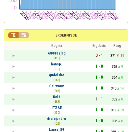


ERGEBNISSE
Gegner
Ergebnis
Rang
680802jhg
0 - 1
371
-19
(311)
hansp.
1 - 0
362
9
(196)
gudelake
1 - 0
354
8
(166)
Cal wouv
1 - 0
340
14
(286)
Rold
1 - 1
332
8
(455)
ITZAE
1 - 0
313
19
(390)
dralejandro
1 - 0
305
8
(126)
Laura_89
1 - 0
286
19