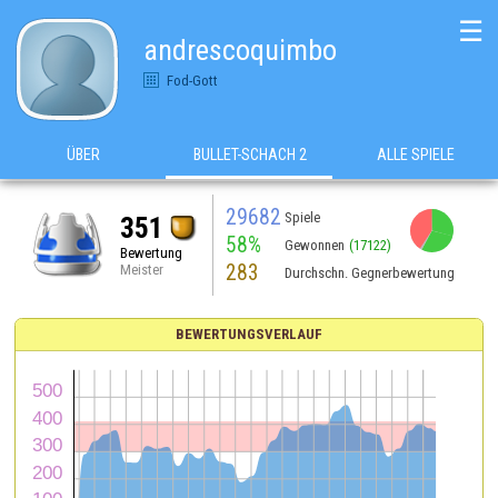
☰
andrescoquimbo
Fod-Gott
ÜBER
BULLET-SCHACH 2
ALLE SPIELE
29682
Spiele
351
58%
Gewonnen
(17122)
Bewertung
283
Meister
Durchschn. Gegnerbewertung
BEWERTUNGSVERLAUF