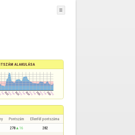
☰
TSZÁM ALAKULÁSA
ny
Pontszám
Ellenfél pontszáma
278
16
282