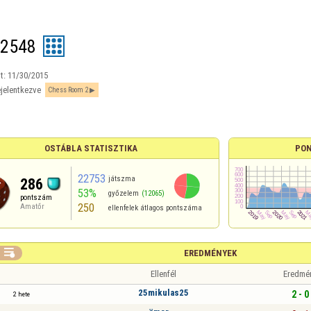
l2548
t:
11/30/2015
jelentkezve
Chess Room 2
OSTÁBLA STATISZTIKA
PON
22753
játszma
286
53%
győzelem
(12065)
pontszám
250
Amatőr
ellenfelek átlagos pontszáma

EREDMÉNYEK
Ellenfél
Eredmé
25mikulas25
2 - 0
2 hete