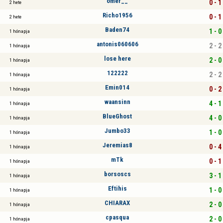
ömer__
0 - 1
2 hete
Richo1956
0 - 1
2 hete
Baden74
1 - 0
1 hónapja
antonis060606
2 - 2
1 hónapja
lose here
2 - 0
1 hónapja
122222
2 - 2
1 hónapja
Emin014
0 - 2
1 hónapja
waansinn
4 - 1
1 hónapja
BlueGhost
4 - 0
1 hónapja
Jumbo33
1 - 0
1 hónapja
Jeremias8
0 - 4
1 hónapja
mTk
0 - 1
1 hónapja
borsoscs
3 - 1
1 hónapja
Eftihis
1 - 0
1 hónapja
CHIARAX
2 - 0
1 hónapja
cpasqua
2 - 0
1 hónapja