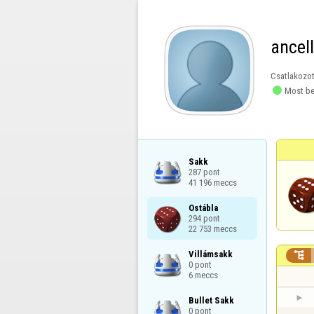
ancel
Csatlakozot

Most be
Sakk

287 pont

41 196 meccs
Ostábla

294 pont

22 753 meccs
Villámsakk


0 pont

6 meccs
Bullet Sakk

0 pont
