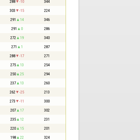
288
-10
344
303
-15
224
291
14
346
291
0
286
272
19
340
271
1
287
288
-17
271
275
13
254
250
25
294
237
13
260
262
-25
213
273
-11
300
207
17
302
235
12
231
220
15
201
198
22
324