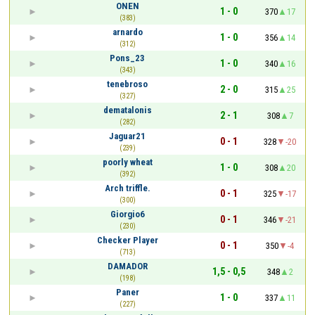
ONEN
1 - 0
370
17
(383)
arnardo
1 - 0
356
14
(312)
Pons_23
1 - 0
340
16
(343)
tenebroso
2 - 0
315
25
(327)
dematalonis
2 - 1
308
7
(282)
Jaguar21
0 - 1
328
-20
(239)
poorly wheat
1 - 0
308
20
(392)
Arch triffle.
0 - 1
325
-17
(300)
Giorgio6
0 - 1
346
-21
(230)
Checker Player
0 - 1
350
-4
(713)
DAMADOR
1,5 - 0,5
348
2
(198)
Paner
1 - 0
337
11
(227)