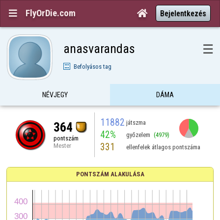
FlyOrDie.com


Bejelentkezés
anasvarandas
☰
Befolyásos tag
NÉVJEGY
DÁMA
11882
játszma
364
42%
győzelem
(4979)
pontszám
331
Mester
ellenfelek átlagos pontszáma
PONTSZÁM ALAKULÁSA