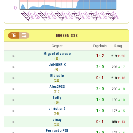


ERGEBNISSE
Gegner
Ergebnis
Rang
Miguel Alvarado
1 - 2
219
-20
(83)
JANGKRIK
2 - 0
202
17
(99)
Eldiablo
0 - 1
218
-16
(223)
Alex2933
2 - 0
200
18
(117)
fadly
1 - 0
190
10
(50)
christian9
1 - 0
175
15
(146)
cinay
0 - 1
188
-13
(263)
Fernando PSI
1 - 0
172
16