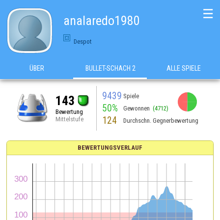
☰
analaredo1980
Despot
ÜBER
BULLET-SCHACH 2
ALLE SPIELE
9439
Spiele
143
50%
Gewonnen
(4712)
Bewertung
124
Mittelstufe
Durchschn. Gegnerbewertung
BEWERTUNGSVERLAUF