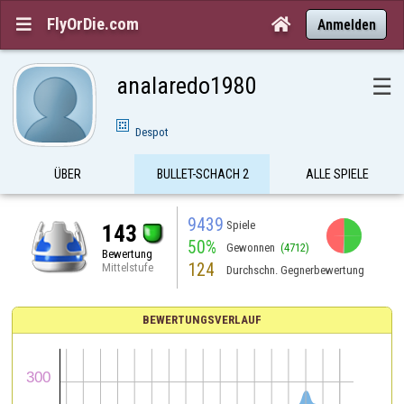
FlyOrDie.com


Anmelden
analaredo1980
☰
Despot
ÜBER
BULLET-SCHACH 2
ALLE SPIELE
9439
Spiele
143
50%
Gewonnen
(4712)
Bewertung
124
Mittelstufe
Durchschn. Gegnerbewertung
BEWERTUNGSVERLAUF