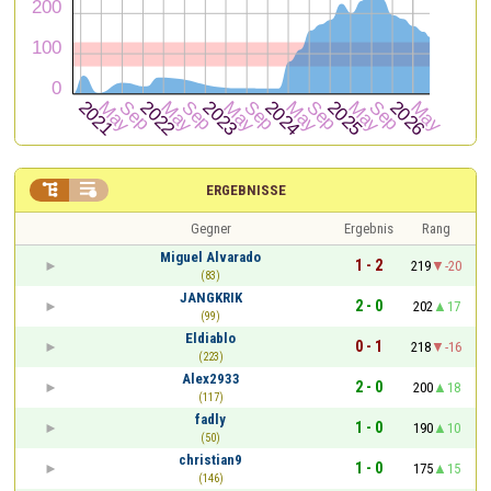


ERGEBNISSE
Gegner
Ergebnis
Rang
Miguel Alvarado
1 - 2
219
-20
(83)
JANGKRIK
2 - 0
202
17
(99)
Eldiablo
0 - 1
218
-16
(223)
Alex2933
2 - 0
200
18
(117)
fadly
1 - 0
190
10
(50)
christian9
1 - 0
175
15
(146)