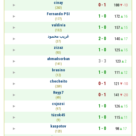
cinay
0 - 1
188
-13
(263)
Fernando PSI
1 - 0
172
16
(177)
valdivia
1 - 0
157
15
(132)
غريب محمود
2 - 0
140
17
(37)
zizaz
1 - 0
125
15
(93)
ahmadsorban
3 - 3
123
2
(141)
brasino
1 - 0
111
12
(12)
checheito
0 - 1
121
-10
(269)
Reyp7
0 - 1
141
-20
(49)
csjozsi
1 - 0
126
15
(97)
túzok45
1 - 0
115
11
(9)
kaspotov
1 - 0
98
17
(123)