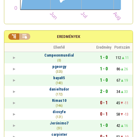


EREDMÉNYEK
Ellenfél
Eredmény
Pontszám
Campeonmundial
1 - 0
112
11
(0)
pgeorgy
1 - 0
86
26
(325)
baya05
1 - 0
67
19
(143)
danieltudor
2 - 0
34
33
(172)
Rimas10
0 - 1
45
-11
(146)
diosyfe
0 - 1
58
-13
(121)
Jerónimo7
1 - 0
42
16
(51)
carpinter
0 - 1
52
-10