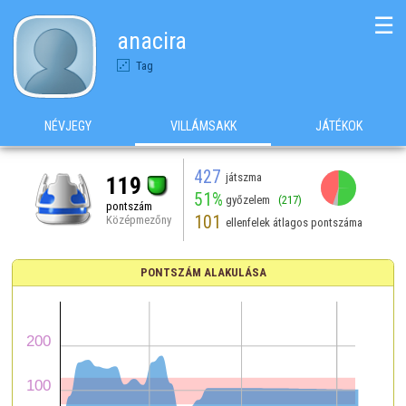
☰
anacira
Tag
NÉVJEGY
VILLÁMSAKK
JÁTÉKOK
427
játszma
119
51%
győzelem
(217)
pontszám
101
Középmezőny
ellenfelek átlagos pontszáma
PONTSZÁM ALAKULÁSA