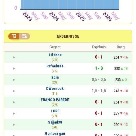


ERGEBNISSE
Gegner
Ergebnis
Rang
kifache
0 - 1
251
-16
(250)
Rafael034
1 - 0
233
18
(277)
ädia
0,5 - 0,5
233
0
(239)
DWornock
1,5 - 1,5
243
-10
(116)
FRANCO.PAREDE
0 - 1
261
-18
(225)
LCRE
0 - 1
277
-16
(271)
Sajjad38
0 - 1
290
-13
(349)
Gomora gau
0 - 1
300
-10