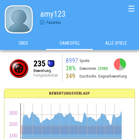
☰
amy123
Fanatiker
ÜBER
DAMESPIEL
ALLE SPIELE
8997
Spiele
235
38%
Gewonnen
(3380)
Bewertung
349
Fortgeschritten
Durchschn. Gegnerbewertung
BEWERTUNGSVERLAUF