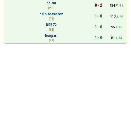
nh-90
0 - 2
124
-19
(203)
caloiro xadrez
1 - 0
110
14
(75)
DEB72
1 - 0
95
15
(82)
bonpari
1 - 0
81
14
(47)