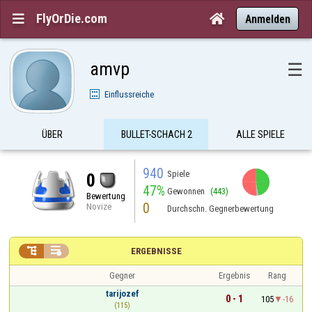
FlyOrDie.com


Anmelden
amvp
☰
Einflussreiche
ÜBER
BULLET-SCHACH 2
ALLE SPIELE
940
Spiele
0
47%
Gewonnen
(443)
Bewertung
0
Novize
Durchschn. Gegnerbewertung


ERGEBNISSE
Gegner
Ergebnis
Rang
tarijozef
0 - 1
105
-16
(115)