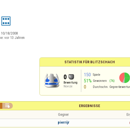
:
10/18/2008
ne:
vor 13 Jahren
STATISTIK FÜR BLITZSCHACH
150
Spiele
0
51%
Gewonnen
(76)
Bewertung
0
Novize
Durchschn. Gegnerbewertu

ERGEBNISSE
Gegner
Er
pierrijr