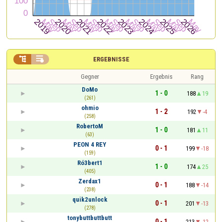


ERGEBNISSE
Gegner
Ergebnis
Rang
DoMo
1 - 0
188
19
(261)
ohmio
1 - 2
192
-4
(258)
RobertoM
1 - 0
181
11
(63)
PEON 4 REY
0 - 1
199
-18
(159)
Ró3bert1
1 - 0
174
25
(405)
Zerdax1
0 - 1
188
-14
(238)
quik2unlock
0 - 1
201
-13
(278)
tonybuttbuttbutt
0 - 1
213
-12