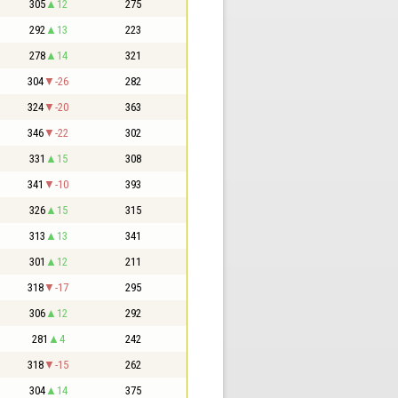
305
12
275
292
13
223
278
14
321
304
-26
282
324
-20
363
346
-22
302
331
15
308
341
-10
393
326
15
315
313
13
341
301
12
211
318
-17
295
306
12
292
281
4
242
318
-15
262
304
14
375