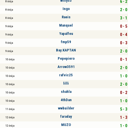
willy53
6 - 2
8 órája
Ingo
2 - 0
8 órája
Raeis
3 - 1
8 órája
Manquel
0 - 5
9 órája
Yapalfeu
0 - 4
9 órája
fmp59
0 - 3
9 órája
Bay.KAPTAN
2 - 0
9 órája
Pepepiero
0 - 1
10 órája
Arrow3591
2 - 0
10 órája
rafvic25
1 - 0
10 órája
lilli
2 - 0
10 órája
shahla
0 - 2
10 órája
4thDan
1 - 0
10 órája
wwbuilder
5 - 3
11 órája
faraday
1 - 3
12 órája
MUZO
1 - 0
12 órája