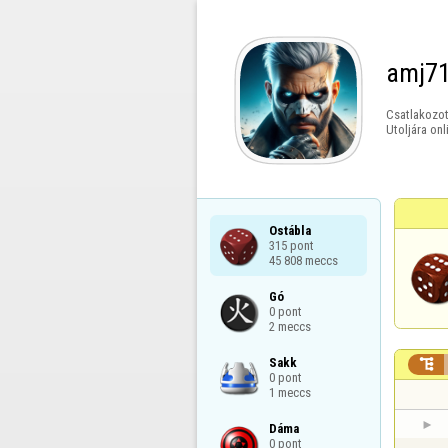
amj7
Csatlakozot
Utoljára onl
Ostábla

315 pont

45 808 meccs
Gó

0 pont

2 meccs
Sakk


0 pont

1 meccs
Dáma

0 pont
