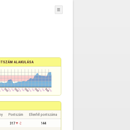
☰
TSZÁM ALAKULÁSA
ny
Pontszám
Ellenfél pontszáma
317
-2
144