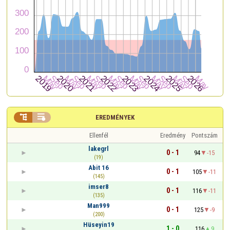


EREDMÉNYEK
Ellenfél
Eredmény
Pontszám
lakegrl
0 - 1
94
-15
(19)
Abit 16
0 - 1
105
-11
(145)
imser8
0 - 1
116
-11
(135)
Man999
0 - 1
125
-9
(200)
Hüseyin19
1 - 0
116
9