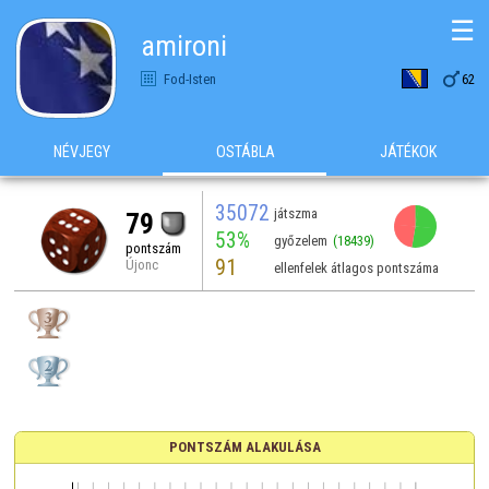
☰
amironi

Fod-Isten
62
NÉVJEGY
OSTÁBLA
JÁTÉKOK
35072
játszma
79
53%
győzelem
(18439)
pontszám
91
Újonc
ellenfelek átlagos pontszáma
PONTSZÁM ALAKULÁSA