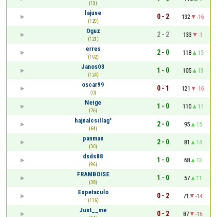
(13)
lajuve
0 - 2
132
-16
(129)
Oguz
2 - 2
133
-1
(121)
erres
2 - 0
118
15
(102)
Janos03
1 - 0
105
13
(124)
oscar99
0 - 1
121
-16
(0)
Neige
1 - 0
110
11
(76)
hajnalcsillag°
2 - 0
95
15
(64)
panman
2 - 0
81
14
(30)
dsds88
1 - 0
68
13
(96)
FRAMBOISE
1 - 0
57
11
(38)
Espetaculo
0 - 2
71
-14
(116)
Just__me
0 - 2
87
-16