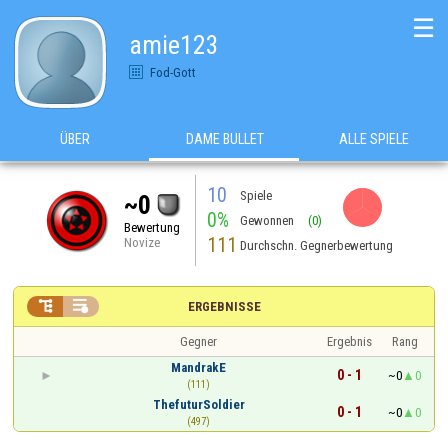
☰
amie123
Fod-Gott
ÜBER
DAME BULLET
ALLE SPIELE
10
Spiele
~0
0%
Gewonnen
(0)
Bewertung
111
Novize
Durchschn. Gegnerbewertung


ERGEBNISSE
Gegner
Ergebnis
Rang
MandrakE
0 - 1
~0
0
(111)
ThefuturSoldier
0 - 1
~0
0
(497)