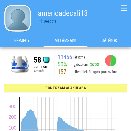
☰
americadecali13
Despota
NÉVJEGY
VILLÁMSAKK
JÁTÉKOK
11456
játszma
58
50%
győzelem
(5760)
pontszám
157
Amatőr
ellenfelek átlagos pontszáma
PONTSZÁM ALAKULÁSA