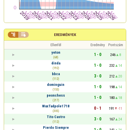


EREDMÉNYEK
Ellenfél
Eredmény
Pontszám
yeton
1 - 0
246
8
(68)
dinda
1 - 0
232
14
(192)
bbca
3 - 0
212
20
(112)
dominguin
1 - 0
198
14
(155)
peonchess
1 - 0
180
18
(217)
WaxTadpole1718
0 - 1
191
-11
(305)
Tito Castro
3 - 0
167
24
(112)
Pierdo Siempre
1 - 0
141
26