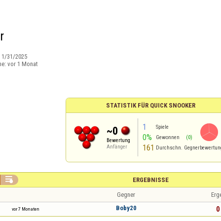
r
:
1/31/2025
ne:
vor 1 Monat
STATISTIK FÜR QUICK SNOOKER
1
Spiele
~0
0%
Gewonnen
(0)
Bewertung
161
Anfänger
Durchschn. Gegnerbewertun

ERGEBNISSE
Gegner
Erg
Boby20
0 
vor 7 Monaten