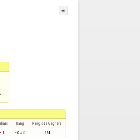
☰
g
ebnis
Rang
Rang des Gegners
- 1
~0
0
161