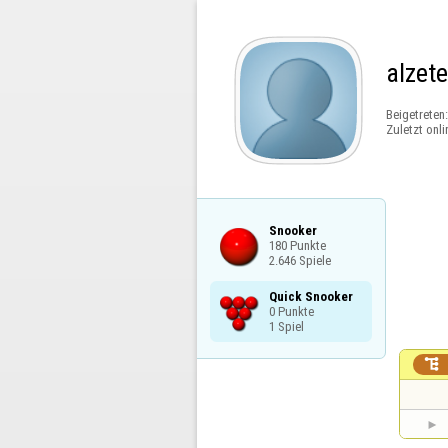
alzete
Beigetreten
Zuletzt onli
Snooker

180 Punkte

2.646 Spiele
Quick Snooker

0 Punkte

1 Spiel
