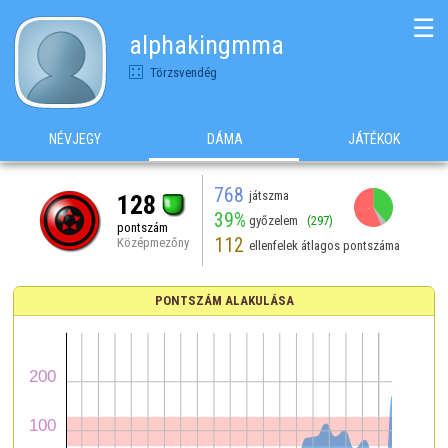
☰
alphakingmma
Törzsvendég
NÉVJEGY
DÁMA
JÁTÉKOK
768
játszma
128
39%
győzelem
(297)
pontszám
112
Középmezőny
ellenfelek átlagos pontszáma
PONTSZÁM ALAKULÁSA