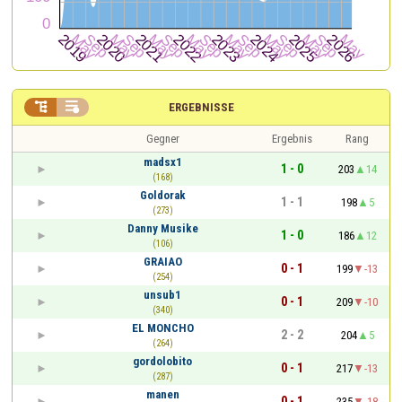


ERGEBNISSE
Gegner
Ergebnis
Rang
madsx1
1 - 0
203
14
(168)
Goldorak
1 - 1
198
5
(273)
Danny Musike
1 - 0
186
12
(106)
GRAIAO
0 - 1
199
-13
(254)
unsub1
0 - 1
209
-10
(340)
EL MONCHO
2 - 2
204
5
(264)
gordolobito
0 - 1
217
-13
(287)
manen
0 - 1
235
-18