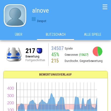
☰
alnove
Despot
ÜBER
BLITZSCHACH
ALLE SPIELE
34507
Spiele
217
45%
Gewonnen
(15627)
Bewertung
215
Fortgeschritten
Durchschn. Gegnerbewertung
BEWERTUNGSVERLAUF