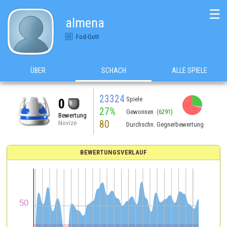
☰
almena
Fod-Gott
ÜBER
SCHACH
ALLE SPIELE
23324
Spiele
0
27%
Gewonnen
(6291)
Bewertung
80
Novize
Durchschn. Gegnerbewertung
BEWERTUNGSVERLAUF