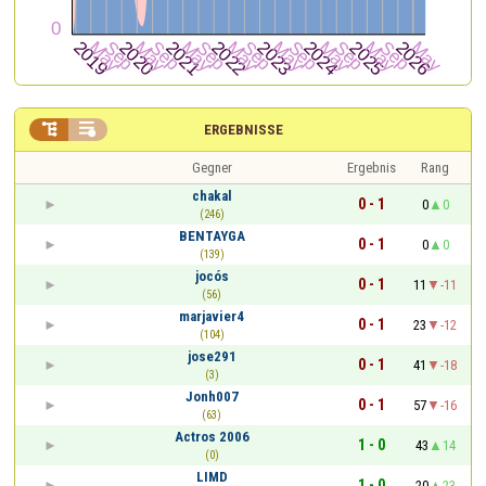


ERGEBNISSE
Gegner
Ergebnis
Rang
chakal
0 - 1
0
0
(246)
BENTAYGA
0 - 1
0
0
(139)
jocós
0 - 1
11
-11
(56)
marjavier4
0 - 1
23
-12
(104)
jose291
0 - 1
41
-18
(3)
Jonh007
0 - 1
57
-16
(63)
Actros 2006
1 - 0
43
14
(0)
LIMD
1 - 0
20
23