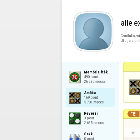
alle e
Csatlakozot
Utoljára onl
Memóriajáték

490 pont

26 230 meccs
Amőba

169 pont

5 701 meccs
Reverzi


3 pont

2 635 meccs
Sakk

0 pont
