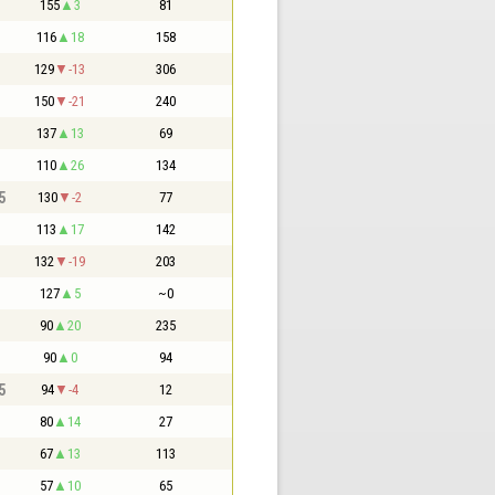
155
3
81
116
18
158
129
-13
306
150
-21
240
137
13
69
110
26
134
5
130
-2
77
113
17
142
132
-19
203
127
5
~0
90
20
235
90
0
94
5
94
-4
12
80
14
27
67
13
113
57
10
65