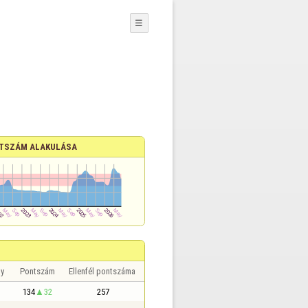
☰
TSZÁM ALAKULÁSA
y
Pontszám
Ellenfél pontszáma
134
32
257