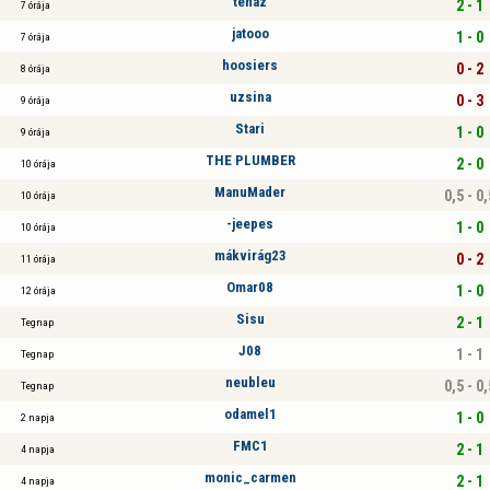
tenaz
2 - 1
7 órája
jatooo
1 - 0
7 órája
hoosiers
0 - 2
8 órája
uzsina
0 - 3
9 órája
Stari
1 - 0
9 órája
THE PLUMBER
2 - 0
10 órája
ManuMader
0,5 - 0,
10 órája
-jeepes
1 - 0
10 órája
mákvirág23
0 - 2
11 órája
Omar08
1 - 0
12 órája
Sisu
2 - 1
Tegnap
J08
1 - 1
Tegnap
neubleu
0,5 - 0,
Tegnap
odamel1
1 - 0
2 napja
FMC1
2 - 1
4 napja
monic_carmen
2 - 1
4 napja