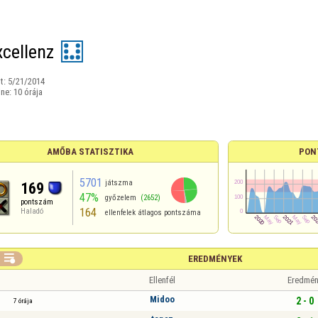
xcellenz
t:
5/21/2014
ine:
10 órája
AMŐBA STATISZTIKA
PON
5701
játszma
169
47%
győzelem
(2652)
pontszám
164
Haladó
ellenfelek átlagos pontszáma

EREDMÉNYEK
Ellenfél
Eredmén
Midoo
2 - 0
7 órája