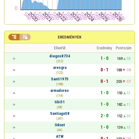


EREDMÉNYEK
Ellenfél
Eredmény
Pontszám
diegos8734
1 - 0
169
18
(212)
aresgra
0 - 1
188
-19
(122)
Santi1975
0 - 1
205
-17
(188)
armadores
1 - 0
193
12
(114)
tibi51
1 - 0
182
11
(68)
Santiago58
2 - 0
152
30
(241)
Odont
1 - 0
139
13
(69)
ATW
0 - 1
159
-20