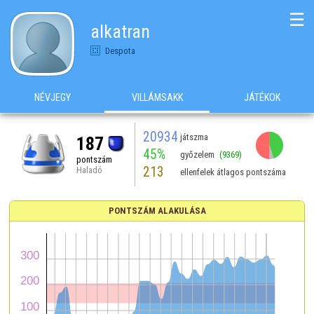
☰
alkatran
Despota
NÉVJEGY
VILLÁMSAKK
JÁTÉKOK
20934
játszma
187
45%
győzelem
(9369)
pontszám
213
Haladó
ellenfelek átlagos pontszáma
PONTSZÁM ALAKULÁSA