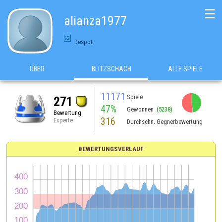
☰
alianza1977
Despot
ÜBER
BLITZSCHACH
ALLE SPIELE
11171
Spiele
271
47%
Gewonnen
(5238)
Bewertung
316
Experte
Durchschn. Gegnerbewertung
BEWERTUNGSVERLAUF