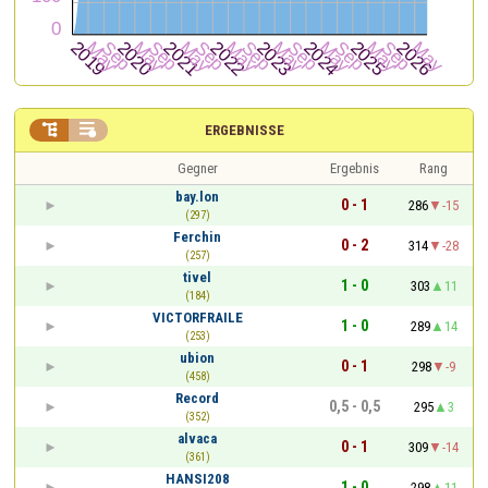


ERGEBNISSE
Gegner
Ergebnis
Rang
bay.lon
0 - 1
286
-15
(297)
Ferchin
0 - 2
314
-28
(257)
tivel
1 - 0
303
11
(184)
VICTORFRAILE
1 - 0
289
14
(253)
ubion
0 - 1
298
-9
(458)
Record
0,5 - 0,5
295
3
(352)
alvaca
0 - 1
309
-14
(361)
HANSI208
1 - 0
298
11