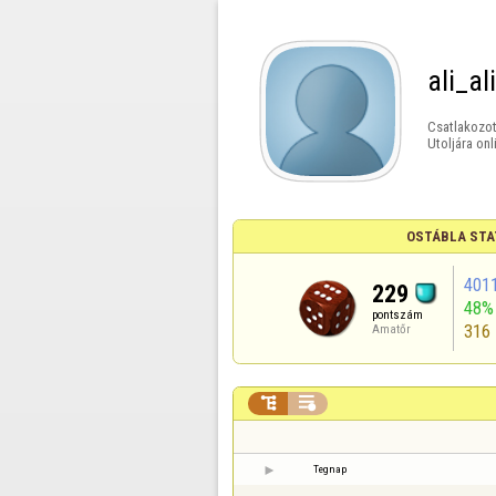
ali_al
Csatlakozot
Utoljára onl
OSTÁBLA STA
401
229
48%
pontszám
316
Amatőr


Tegnap