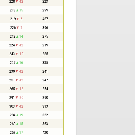
228
-12
223
213
15
299
219
-6
487
226
-7
396
212
14
275
224
-12
219
243
-19
285
227
16
335
239
-12
241
251
-12
247
265
-12
254
291
-20
290
303
-12
313
284
19
352
269
15
363
252
17
420