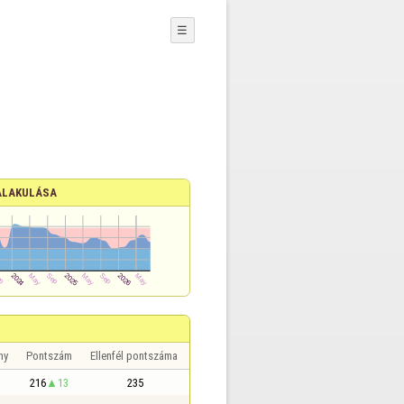
☰
ALAKULÁSA
ny
Pontszám
Ellenfél pontszáma
216
13
235