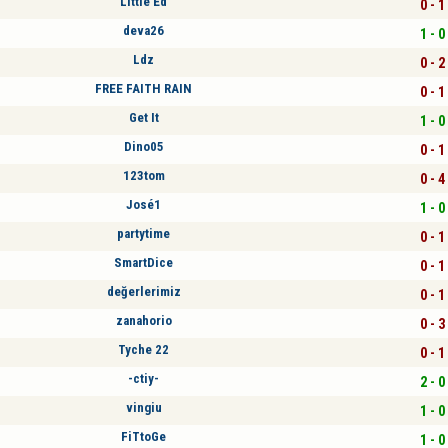
Little Ed
0 - 1
deva26
1 - 0
Ldz
0 - 2
FREE FAITH RAIN
0 - 1
Get It
1 - 0
Dino05
0 - 1
123tom
0 - 4
José1
1 - 0
partytime
0 - 1
SmartDice
0 - 1
değerlerimiz
0 - 1
zanahorio
0 - 3
Tyche 22
0 - 1
-ctiy-
2 - 0
vingiu
1 - 0
FiTtoGe
1 - 0