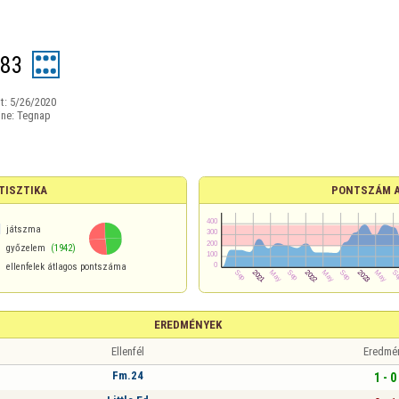
i83
t:
5/26/2020
ine:
Tegnap
TISZTIKA
PONTSZÁM 
1
játszma
győzelem
(1942)
ellenfelek átlagos pontszáma
EREDMÉNYEK
Ellenfél
Eredmé
Fm.24
1 - 0