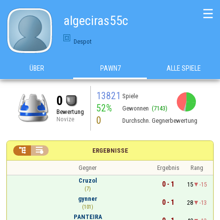
☰
algeciras55c
Despot
ÜBER
PAWN7
ALLE SPIELE
13821
Spiele
0
52%
Gewonnen
(7143)
Bewertung
0
Novize
Durchschn. Gegnerbewertung


ERGEBNISSE
Gegner
Ergebnis
Rang
Cruzol
0 - 1
15
-15
(7)
gynner
0 - 1
28
-13
(101)
PANTEIRA