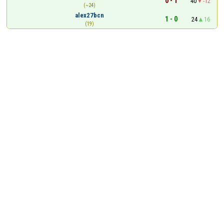
0 - 1
40
-12
(~24)
alex27bcn
1 - 0
24
16
(19)