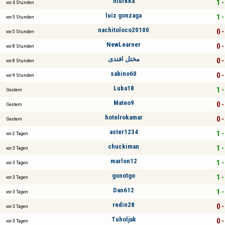
niurkka
1 -
vor 4 Stunden
luiz gonzaga
1 -
vor 5 Stunden
nachitoloco20100
0 -
vor 5 Stunden
NewLearner
0 -
vor 8 Stunden
مختل افندى
0 -
vor 8 Stunden
sabino60
0 -
vor 9 Stunden
Luba18
1 -
Gestern
Mateo9
0 -
Gestern
hotelrokamar
0 -
Gestern
aster1234
1 -
vor 2 Tagen
chuckiman
1 -
vor 3 Tagen
marlon12
1 -
vor 3 Tagen
gonotgo
1 -
vor 3 Tagen
Dan612
1 -
vor 3 Tagen
redin28
0 -
vor 3 Tagen
Tuholjak
0 -
vor 3 Tagen