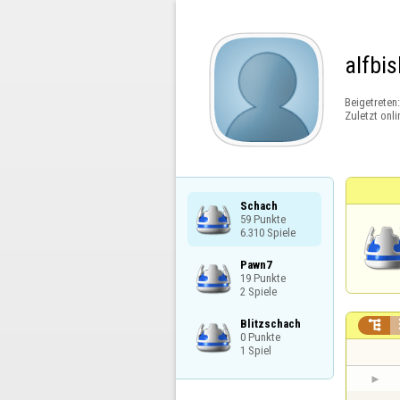
alfbi
Beigetreten
Zuletzt onli
Schach

59 Punkte

6.310 Spiele
Pawn7

19 Punkte

2 Spiele
Blitzschach


0 Punkte

1 Spiel