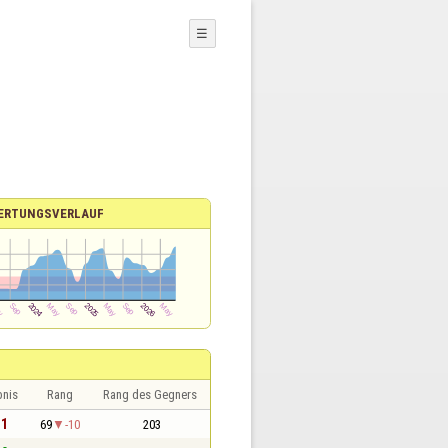
☰
ERTUNGSVERLAUF
bnis
Rang
Rang des Gegners
 1
69
-10
203