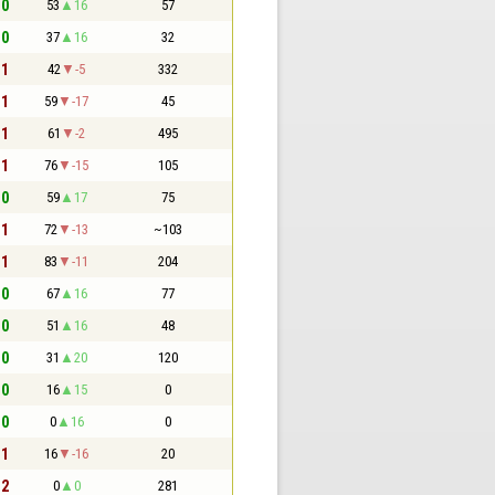
 0
53
16
57
 0
37
16
32
 1
42
-5
332
 1
59
-17
45
 1
61
-2
495
 1
76
-15
105
 0
59
17
75
 1
72
-13
~103
 1
83
-11
204
 0
67
16
77
 0
51
16
48
 0
31
20
120
 0
16
15
0
 0
0
16
0
 1
16
-16
20
 2
0
0
281