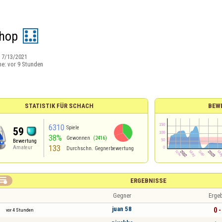
shop
:
7/13/2021
ne:
vor 9 Stunden
STATISTIK FÜR SCHACH
BEW
6310
Spiele
59
38%
Gewonnen
(2416)
Bewertung
133
Amateur
Durchschn. Gegnerbewertung

ERGEBNISSE
Gegner
Erge
juan 58
0 -
vor 4 Stunden