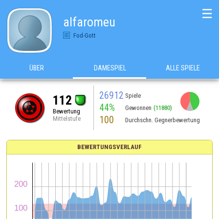
☰
alfaromeu
Fod-Gott
ÜBER
DAMESPIEL
ALLE SPIELE
26912
Spiele
112
44%
Gewonnen
(11880)
Bewertung
100
Mittelstufe
Durchschn. Gegnerbewertung
BEWERTUNGSVERLAUF