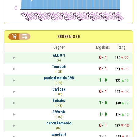


ERGEBNISSE
Gegner
Ergebnis
Rang
ALDO 1
0 - 1
134
-22
(6)
Tonico6
0 - 1
151
-17
(128)
pauloalmeida 098
1 - 0
133
18
(173)
Carlosx
0 - 1
147
-14
(185)
kebabs
1 - 0
130
17
(143)
399rob
1 - 0
114
16
(107)
carondemonio
0 - 1
132
-18
(87)
wander4
1 - 1
137
-5