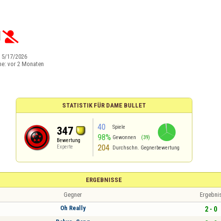
1

:
5/17/2026
ne:
vor 2 Monaten
STATISTIK FÜR DAME BULLET
40
Spiele
347
98%
Gewonnen
(39)
Bewertung
204
Experte
Durchschn. Gegnerbewertung
ERGEBNISSE
Gegner
Ergebni
Oh Really
2 - 0