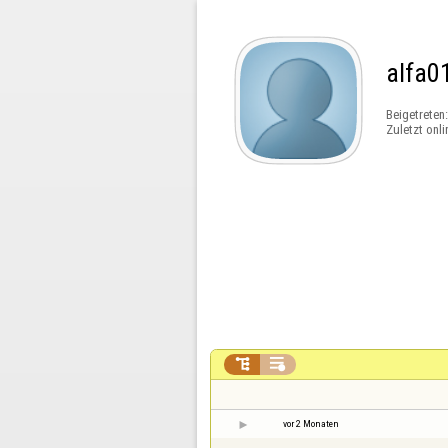
alfa0
Beigetreten
Zuletzt onli


vor 2 Monaten