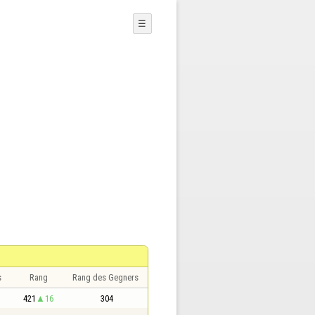
☰
s
Rang
Rang des Gegners
421
16
304