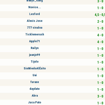
Babys_Gang
3 - 0
Novice...
1 - 0
Lesford
4,5 - 0,
Alexis Jose
2 - 0
777 sinaloa
1 - 0
Ticklemerush
4 - 0
Apple71
4 - 0
Railyn
1 - 0
juanjo99
1 - 0
Tijolo
1 - 0
SinMiedoAlÉxito
1 - 0
Uai
1 - 0
furaxe
1 - 0
daydate
1 - 0
Abra
3 - 0
Juca Pato
1 - 0