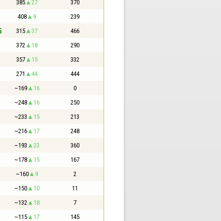
385
27
370
408
9
239
5
315
37
466
372
18
290
357
15
332
271
44
444
~169
16
0
~248
16
250
~233
15
213
~216
17
248
~193
23
360
~178
15
167
~160
9
2
~150
10
11
~132
18
7
~115
17
145