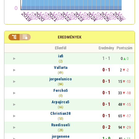


EREDMÉNYEK
Ellenfél
Eredmény
Pontszám
iafi
1 - 1
0
0
(2)
Vallarta
0 - 1
2
-2
(49)
jorgeelunico
0 - 1
15
-13
(84)
Fercho5
0 - 1
33
-18
(0)
Arpajirca5
0 - 1
48
-15
(66)
Christian38
0 - 1
65
-17
(50)
Ruedisueli
0 - 2
94
-29
(28)
jorgenene
1 - 0
81
13