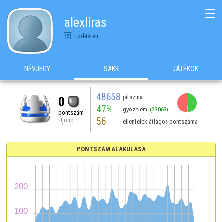
☰
alexliras
Fod-Isten
NÉVJEGY
SAKK
JÁTÉKOK
48658
játszma
0
47%
győzelem
(23063)
pontszám
56
Újonc
ellenfelek átlagos pontszáma
PONTSZÁM ALAKULÁSA