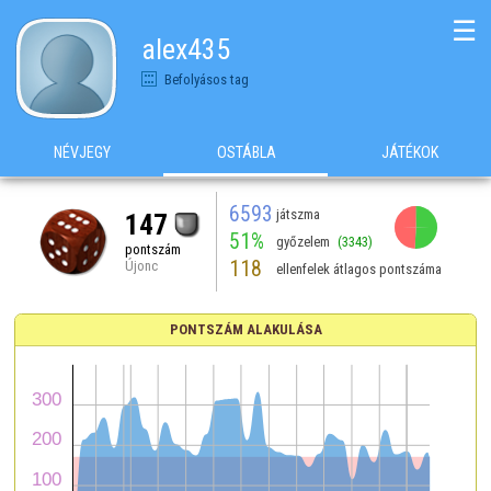
☰
alex435
Befolyásos tag
NÉVJEGY
OSTÁBLA
JÁTÉKOK
6593
játszma
147
51%
győzelem
(3343)
pontszám
118
Újonc
ellenfelek átlagos pontszáma
PONTSZÁM ALAKULÁSA