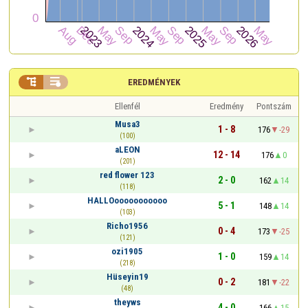


EREDMÉNYEK
Ellenfél
Eredmény
Pontszám
Musa3
1 - 8
176
-29
(100)
aLEON
12 - 14
176
0
(201)
red flower 123
2 - 0
162
14
(118)
HALLOooooooooooo
5 - 1
148
14
(103)
Richo1956
0 - 4
173
-25
(121)
ozi1905
1 - 0
159
14
(218)
Hüseyin19
0 - 2
181
-22
(48)
theyws
4 - 0
166
15