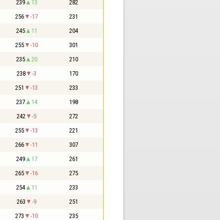
239
13
282
256
-17
231
245
11
204
255
-10
301
235
20
210
238
-3
170
251
-13
233
237
14
198
242
-5
272
255
-13
221
266
-11
307
249
17
261
265
-16
275
254
11
233
263
-9
251
273
-10
235