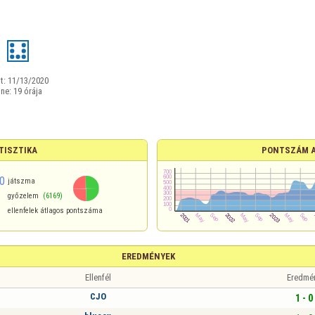
t:
11/13/2020
ine:
19 órája
TISZTIKA
PONTSZÁM 
0
játszma
győzelem
(6169)
ellenfelek átlagos pontszáma
EREDMÉNYEK
Ellenfél
Eredmé
CJO
1 - 0