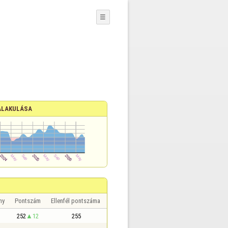
☰
ALAKULÁSA
ny
Pontszám
Ellenfél pontszáma
252
12
255