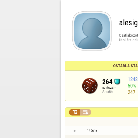
alesig
Csatlakozot
Utoljára onl
OSTÁBLA STA
1242
264
50%
pontszám
247
Amatőr


14 órája