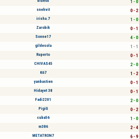
blueox
1 - 0
snehvit
0 - 2
irisha.7
1 - 0
Zarobik
0 - 1
Sonne17
4 - 0
gildesola
1 - 1
Ruperto
0 - 1
CHIVAS45
2 - 0
K67
1 - 2
yanbastien
0 - 1
Hidayet 38
0 - 1
Fadi2201
2 - 0
PigiG
0 - 2
cuba56
1 - 0
m386
2 - 4
METATRON7
6 - 9