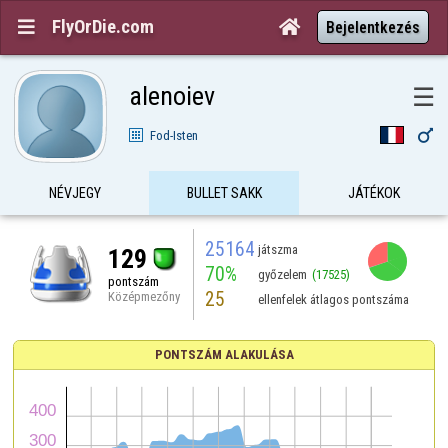
FlyOrDie.com


Bejelentkezés
alenoiev
☰

Fod-Isten
NÉVJEGY
BULLET SAKK
JÁTÉKOK
25164
játszma
129
70%
győzelem
(17525)
pontszám
25
Középmezőny
ellenfelek átlagos pontszáma
PONTSZÁM ALAKULÁSA