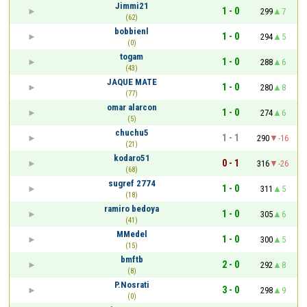
Jimmi21
1 - 0
299
7
(62)
bobbienl
1 - 0
294
5
(0)
togam
1 - 0
288
6
(43)
JAQUE MATE
1 - 0
280
8
(77)
omar alarcon
1 - 0
274
6
(5)
chuchu5
1 - 1
290
-16
(21)
kodaro51
0 - 1
316
-26
(68)
sugref 2774
1 - 0
311
5
(18)
ramiro bedoya
1 - 0
305
6
(41)
MMedel
1 - 0
300
5
(15)
bmftb
2 - 0
292
8
(8)
P.Nosrati
3 - 0
298
9
(0)