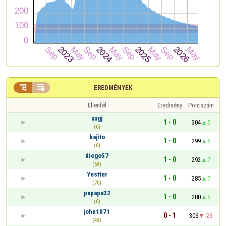


EREDMÉNYEK
Ellenfél
Eredmény
Pontszám
aagj
1 - 0
304
5
(0)
bajito
1 - 0
299
5
(0)
diego57
1 - 0
292
7
(59)
Yestter
1 - 0
285
7
(70)
papapa32
1 - 0
280
5
(0)
john1071
0 - 1
306
-26
(43)