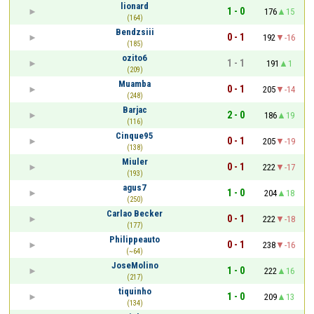
lionard
1 - 0
176
15
(164)
Bendzsiii
0 - 1
192
-16
(185)
ozito6
1 - 1
191
1
(209)
Muamba
0 - 1
205
-14
(248)
Barjac
2 - 0
186
19
(116)
Cinque95
0 - 1
205
-19
(138)
Miuler
0 - 1
222
-17
(193)
agus7
1 - 0
204
18
(250)
Carlao Becker
0 - 1
222
-18
(177)
Philippeauto
0 - 1
238
-16
(~64)
JoseMolino
1 - 0
222
16
(217)
tiquinho
1 - 0
209
13
(134)