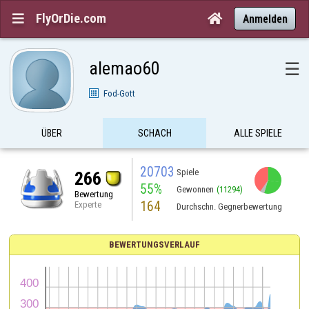
FlyOrDie.com


Anmelden
alemao60
☰
Fod-Gott
ÜBER
SCHACH
ALLE SPIELE
20703
Spiele
266
55%
Gewonnen
(11294)
Bewertung
164
Experte
Durchschn. Gegnerbewertung
BEWERTUNGSVERLAUF