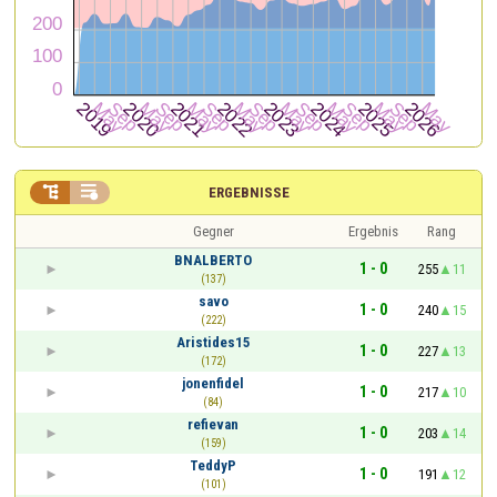


ERGEBNISSE
Gegner
Ergebnis
Rang
BNALBERTO
1 - 0
255
11
(137)
savo
1 - 0
240
15
(222)
Aristides15
1 - 0
227
13
(172)
jonenfidel
1 - 0
217
10
(84)
refievan
1 - 0
203
14
(159)
TeddyP
1 - 0
191
12
(101)