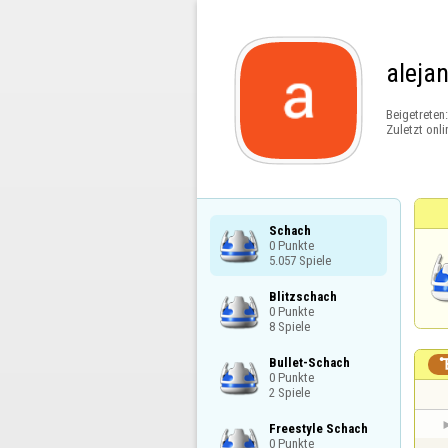
aleja
Beigetreten
Zuletzt onli
Schach

0 Punkte

5.057 Spiele
Blitzschach

0 Punkte

8 Spiele
Bullet-Schach

0 Punkte

2 Spiele
Freestyle Schach

0 Punkte
