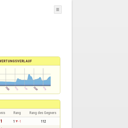
☰
WERTUNGSVERLAUF
bnis
Rang
Rang des Gegners
 1
1
-1
112