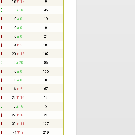
 1
18
-17
0
 0
0
18
45
 1
0
0
19
 1
0
0
0
 1
0
0
24
 1
8
-8
183
 1
20
-12
102
 0
0
20
85
 1
0
0
136
 1
0
0
0
 1
6
-6
67
 1
22
-16
12
 0
6
16
5
 1
22
-16
21
 1
33
-11
137
 1
41
-8
219