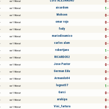
LUIS ALEJANDRO
0 -
vor 1 Monat
aicardom
1 -
vor 1 Monat
Mohsen
0 -
vor 1 Monat
omar rojo
0 -
vor 1 Monat
fody
0 -
vor 1 Monat
mariodinamico
0 -
vor 1 Monat
carlos alam
0 -
vor 1 Monat
robertjans
1 -
vor 1 Monat
RICARDO52
0 -
vor 1 Monat
Jose Pastor
0 -
vor 1 Monat
German Edu
0 -
vor 1 Monat
Armando04
0 -
vor 1 Monat
lugnut37
1 -
vor 1 Monat
Garci
0 -
vor 1 Monat
arukipa
0 -
vor 1 Monat
Vini_fartura
0 -
vor 1 Monat