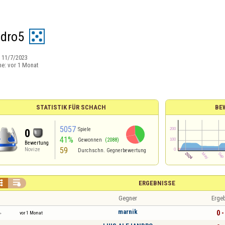
ndro5
:
11/7/2023
ne:
vor 1 Monat
STATISTIK FÜR SCHACH
BE
5057
Spiele
0
41%
Gewonnen
(2088)
Bewertung
59
Novize
Durchschn. Gegnerbewertung


ERGEBNISSE
Gegner
Erge
marnik
0 -
vor 1 Monat