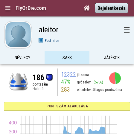
FlyOrDie.com


Bejelentkezés
aleitor
☰
Fod-Isten
NÉVJEGY
SAKK
JÁTÉKOK
12322
játszma
186
47%
győzelem
(5756)
pontszám
283
Haladó
ellenfelek átlagos pontszáma
PONTSZÁM ALAKULÁSA