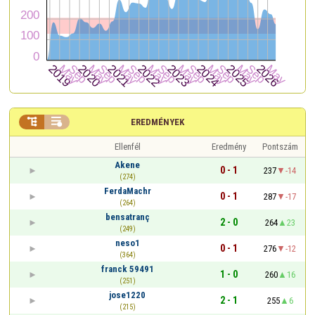


EREDMÉNYEK
Ellenfél
Eredmény
Pontszám
Akene
0 - 1
237
-14
(274)
FerdaMachr
0 - 1
287
-17
(264)
bensatranç
2 - 0
264
23
(249)
neso1
0 - 1
276
-12
(364)
franck 59491
1 - 0
260
16
(251)
jose1220
2 - 1
255
6
(215)