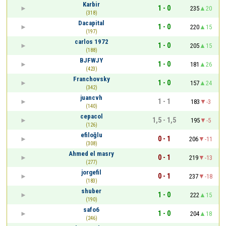
Karbir
1 - 0
235
20
(318)
Dacapital
1 - 0
220
15
(197)
carlos 1972
1 - 0
205
15
(188)
BJFWJY
1 - 0
181
26
(423)
Franchovsky
1 - 0
157
24
(342)
juancvh
1 - 1
183
-3
(140)
cepacol
1,5 - 1,5
195
-5
(126)
efiloğlu
0 - 1
206
-11
(308)
Ahmed el masry
0 - 1
219
-13
(277)
jorgefil
0 - 1
237
-18
(183)
shuber
1 - 0
222
15
(190)
safo6
1 - 0
204
18
(246)