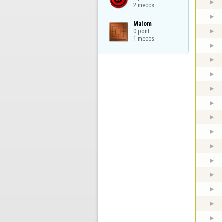
2 meccs
Malom

0 pont

1 meccs