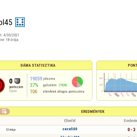
ol45
t:
4/30/2021
ine:
18 órája
DÁMA STATISZTIKA
PON
19059
játszma
0
37%
győzelem
(7024)
pontszám
106
Újonc
ellenfelek átlagos pontszáma

EREDMÉNYEK
Ellenfél
Eredmén
cece500
0 - 3
12 órája