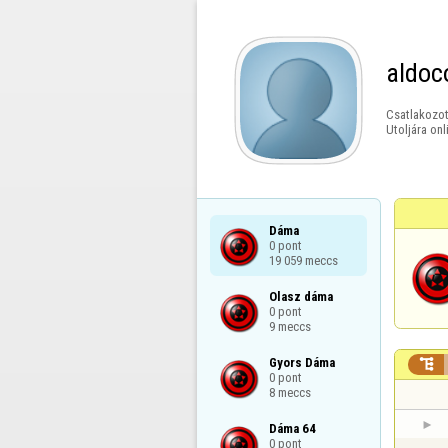
aldoc
Csatlakozot
Utoljára onl
Dáma

0 pont

19 059 meccs
Olasz dáma

0 pont

9 meccs
Gyors Dáma


0 pont

8 meccs
Dáma 64

0 pont
