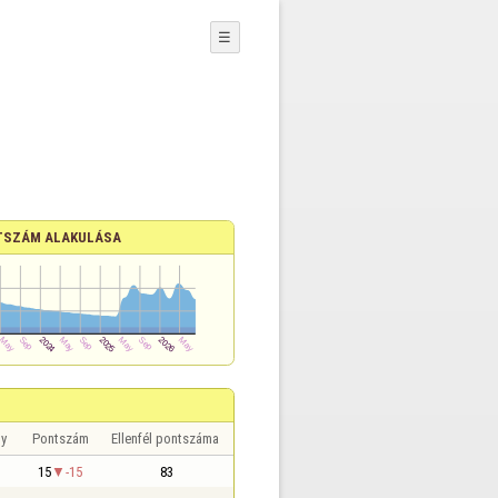
☰
TSZÁM ALAKULÁSA
y
Pontszám
Ellenfél pontszáma
15
-15
83