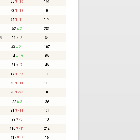
25
-10
151
43
-18
0
54
-11
174
52
2
281
5
54
-2
34
33
21
187
14
19
86
21
-7
46
47
-26
11
60
-13
133
80
-20
0
77
3
39
91
-14
131
99
-8
10
110
-11
212
117
-7
16