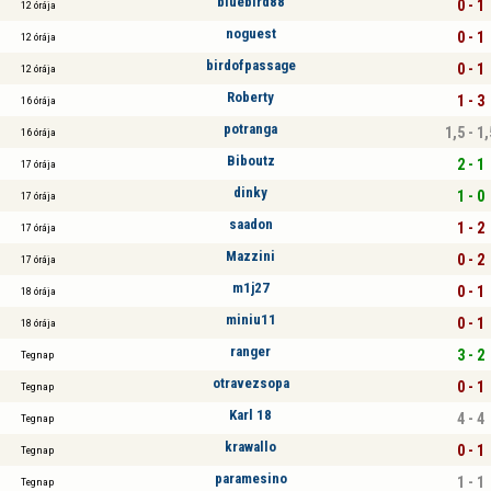
bluebird88
0 - 1
12 órája
noguest
0 - 1
12 órája
birdofpassage
0 - 1
12 órája
Roberty
1 - 3
16 órája
potranga
1,5 - 1,
16 órája
Biboutz
2 - 1
17 órája
dinky
1 - 0
17 órája
saadon
1 - 2
17 órája
Mazzini
0 - 2
17 órája
m1j27
0 - 1
18 órája
miniu11
0 - 1
18 órája
ranger
3 - 2
Tegnap
otravezsopa
0 - 1
Tegnap
Karl 18
4 - 4
Tegnap
krawallo
0 - 1
Tegnap
paramesino
1 - 1
Tegnap