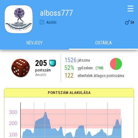
☰
alboss777

Addikt
54
NÉVJEGY
OSTÁBLA
1526
játszma
205
52%
győzelem
(798)
pontszám
122
Amatőr
ellenfelek átlagos pontszáma
PONTSZÁM ALAKULÁSA