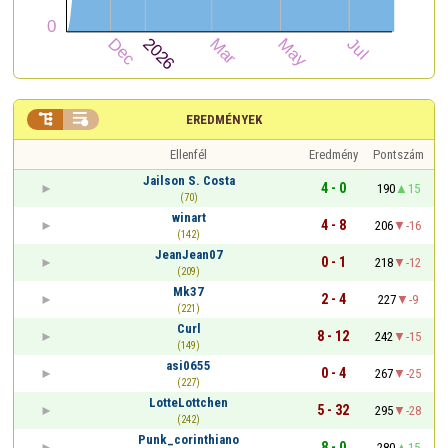


EREDMÉNYEK
Ellenfél
Eredmény
Pontszám
Jailson S. Costa
4 - 0
190
15
(70)
winart
4 - 8
206
-16
(142)
JeanJean07
0 - 1
218
-12
(209)
Mk37
2 - 4
227
-9
(221)
Curl
8 - 12
242
-15
(149)
asi0655
0 - 4
267
-25
(227)
LotteLottchen
5 - 32
295
-28
(242)
Punk_corinthiano
8 - 0
280
15