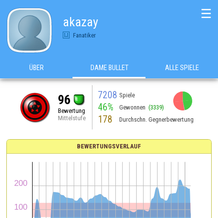
☰
akazay
Fanatiker
ÜBER
DAME BULLET
ALLE SPIELE
7208
Spiele
96
46%
Gewonnen
(3339)
Bewertung
178
Mittelstufe
Durchschn. Gegnerbewertung
BEWERTUNGSVERLAUF