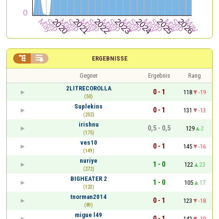


ERGEBNISSE
Gegner
Ergebnis
Rang
2LITRECOROLLA
0 - 1
118
-19
(50)
Suplekins
0 - 1
131
-13
(202)
irishnu
0,5 - 0,5
129
2
(175)
ves10
0 - 1
145
-16
(149)
nuriye
1 - 0
122
23
(272)
BIGHEATER 2
1 - 0
105
17
(123)
tnorman2014
0 - 1
123
-18
(89)
migue l49
0 - 1
142
-19