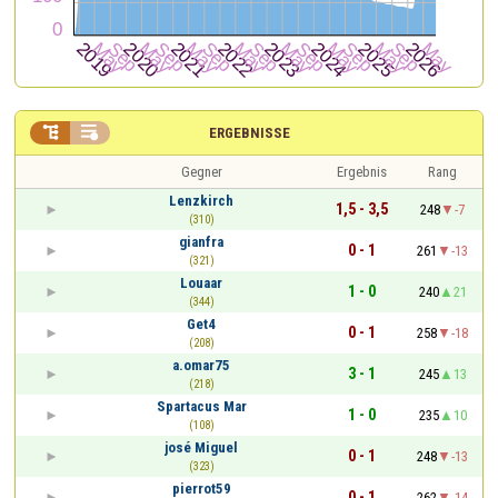


ERGEBNISSE
Gegner
Ergebnis
Rang
Lenzkirch
1,5 - 3,5
248
-7
(310)
gianfra
0 - 1
261
-13
(321)
Louaar
1 - 0
240
21
(344)
Get4
0 - 1
258
-18
(208)
a.omar75
3 - 1
245
13
(218)
Spartacus Mar
1 - 0
235
10
(108)
josé Miguel
0 - 1
248
-13
(323)
pierrot59
0 - 1
262
-14