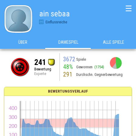
☰
ain sebaa
Einflussreiche
ÜBER
DAMESPIEL
ALLE SPIELE
3672
Spiele
241
48%
Gewonnen
(1754)
Bewertung
291
Experte
Durchschn. Gegnerbewertung
BEWERTUNGSVERLAUF