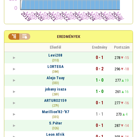


EREDMÉNYEK
Ellenfél
Eredmény
Pontszám
Levi208
0 - 1
278
-15
(310)
LORTEGA
0 - 2
296
-18
(384)
Alejo Tuay
1 - 0
277
19
(333)
jobany isaza
1 - 0
261
16
(269)
ARTURO2159
0 - 1
277
-16
(279)
Marillion'82-'87
1 - 1
273
4
(335)
S.Péter
0 - 1
287
-14
(326)
Leon Afrik
0 - 1
303
-16