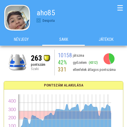
☰
aho85
Despota
NÉVJEGY
SAKK
JÁTÉKOK
10158
játszma
263
42%
győzelem
(4312)
pontszám
331
Szaki
ellenfelek átlagos pontszáma
PONTSZÁM ALAKULÁSA