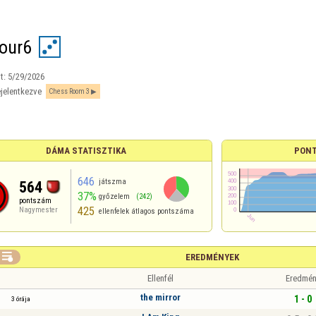
our6
t:
5/29/2026
jelentkezve
Chess Room 3
DÁMA STATISZTIKA
PONT
646
játszma
564
37%
győzelem
(242)
pontszám
425
Nagymester
ellenfelek átlagos pontszáma

EREDMÉNYEK
Ellenfél
Eredmén
the mirror
1 - 0
3 órája