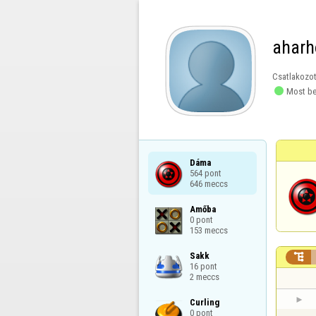
aharh
Csatlakozot

Most be
Dáma

564 pont

646 meccs
Amőba

0 pont

153 meccs
Sakk


16 pont

2 meccs
Curling

0 pont
