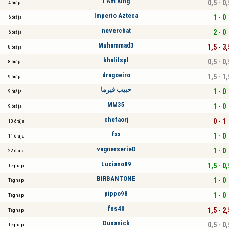
I Am King
0,5 - 0,
4 órája
Imperio Azteca
1 - 0
6 órája
neverchat
2 - 0
6 órája
Muhammad3
1,5 - 3,
8 órája
khalilspl
0,5 - 0,
8 órája
dragoeiro
1,5 - 1,
9 órája
حبيب فيرما
1 - 0
9 órája
MM35
1 - 0
9 órája
chefaorj
0 - 1
10 órája
fxx
1 - 0
11 órája
vagnerserieD
1 - 0
22 órája
Luciano89
1,5 - 0,
Tegnap
BIRBANTONE
1 - 0
Tegnap
pippo98
1 - 0
Tegnap
fns40
1,5 - 2,
Tegnap
Dusanick
0,5 - 0,
Tegnap