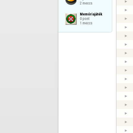
2 meccs
Memóriajáték

0 pont

1 meccs