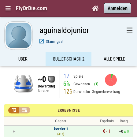
FlyOrDie.com


Anmelden
aguinaldojunior
☰
Stammgast
ÜBER
BULLET-SCHACH 2
ALLE SPIELE
17
Spiele
~0
6%
Gewonnen
(1)
Bewertung
126
Novize
Durchschn. Gegnerbewertung


ERGEBNISSE
Gegner
Ergebnis
Rang
kerderli
0 - 1
~0
0
(337)