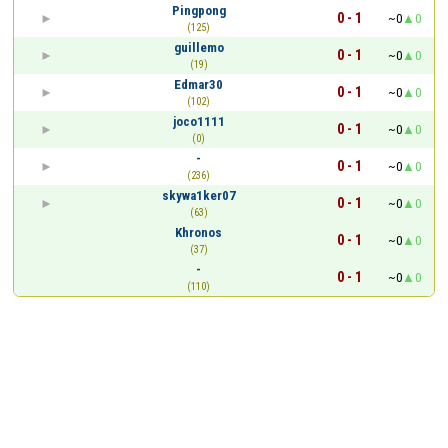
Pingpong
0 - 1
~0
0
(125)
guillemo
0 - 1
~0
0
(19)
Edmar30
0 - 1
~0
0
(102)
joco1111
0 - 1
~0
0
(0)
-
0 - 1
~0
0
(236)
skywa1ker07
0 - 1
~0
0
(63)
Khronos
0 - 1
~0
0
(37)
-
0 - 1
~0
0
(110)