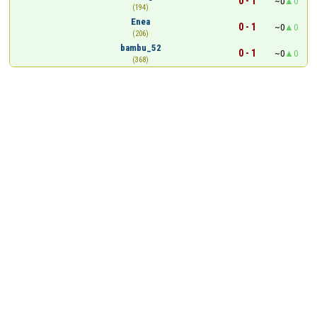
0 - 1
~0
0
(194)
Enea
0 - 1
~0
0
(206)
bambu_52
0 - 1
~0
0
(368)