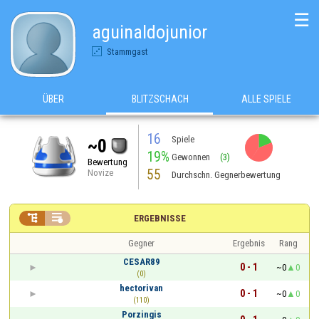
☰
aguinaldojunior
Stammgast
ÜBER
BLITZSCHACH
ALLE SPIELE
16
Spiele
~0
19%
Gewonnen
(3)
Bewertung
55
Novize
Durchschn. Gegnerbewertung


ERGEBNISSE
Gegner
Ergebnis
Rang
CESAR89
0 - 1
~0
0
(0)
hectorivan
0 - 1
~0
0
(110)
Porzingis