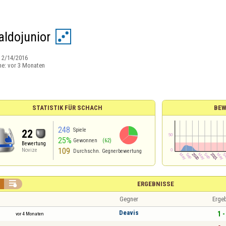
aldojunior
:
2/14/2016
ne:
vor 3 Monaten
STATISTIK FÜR SCHACH
BEW
248
Spiele
22
25%
Gewonnen
(62)
Bewertung
109
Novize
Durchschn. Gegnerbewertung

ERGEBNISSE
Gegner
Erge
Deavis
1 -
vor 4 Monaten