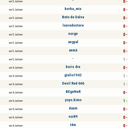
-
0 -
vor 5 Jahren
borba_mix
0 -
vor 5 Jahren
Beto de Dalva
0 -
vor 5 Jahren
louredostore
0 -
vor 5 Jahren
norge
0 -
vor 5 Jahren
angyal
0 -
vor 5 Jahren
anmá
0 -
vor 5 Jahren
-
1 -
vor 5 Jahren
boris die
0 -
vor 6 Jahren
giulio1942
1 -
vor 6 Jahren
Devil Red 666
1 -
vor 6 Jahren
BEgnNeR
0 -
vor 6 Jahren
yoyo.kimo
1 -
vor 6 Jahren
daum
0 -
vor 6 Jahren
noi89
0 -
vor 6 Jahren
t4m
0 -
vor 6 Jahren