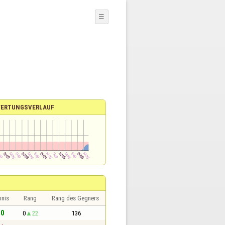
☰
ERTUNGSVERLAUF
bnis
Rang
Rang des Gegners
 0
0
22
136