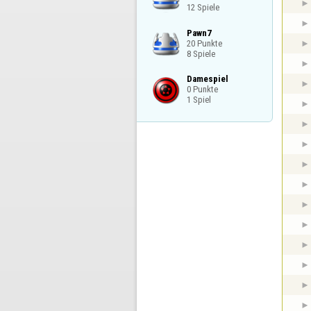
12 Spiele
Pawn7

20 Punkte

8 Spiele
Damespiel

0 Punkte

1 Spiel