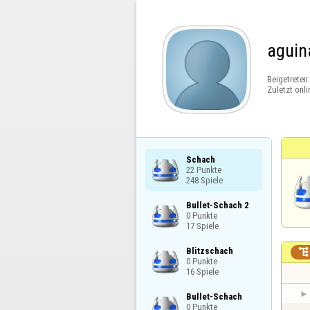
aguin
Beigetreten
Zuletzt onli
Schach

22 Punkte

248 Spiele
Bullet-Schach 2

0 Punkte

17 Spiele
Blitzschach


0 Punkte

16 Spiele
Bullet-Schach

0 Punkte
