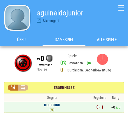
☰
aguinaldojunior
Stammgast
ÜBER
DAMESPIEL
ALLE SPIELE
1
Spiele
~0
0%
Gewonnen
(0)
Bewertung
0
Novize
Durchschn. Gegnerbewertung


ERGEBNISSE
Gegner
Ergebnis
Rang
BLUEBIRD
0 - 1
~0
0
(75)