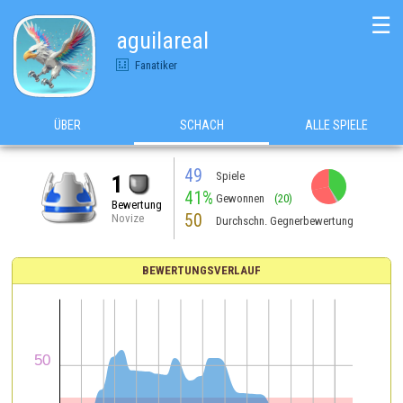
☰
aguilareal
Fanatiker
ÜBER
SCHACH
ALLE SPIELE
49
Spiele
1
41%
Gewonnen
(20)
Bewertung
50
Novize
Durchschn. Gegnerbewertung
BEWERTUNGSVERLAUF