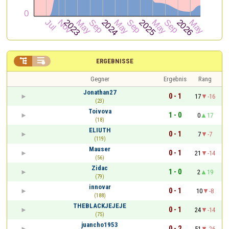


ERGEBNISSE
Gegner
Ergebnis
Rang
Jonathan27
0 - 1
17
-16
(23)
Toivova
1 - 0
0
17
(18)
ELIUTH
0 - 1
7
-7
(119)
Mauser
0 - 1
21
-14
(56)
Zidac
1 - 0
2
19
(79)
innovar
0 - 1
10
-8
(188)
THEBLACKJEJEJE
0 - 1
24
-14
(75)
juancho1953
0 - 2
51
-26