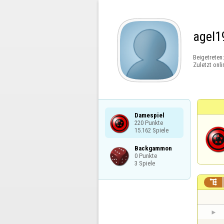
agel1
Beigetreten
Zuletzt onli
Damespiel

220 Punkte

15.162 Spiele
Backgammon

0 Punkte

3 Spiele
