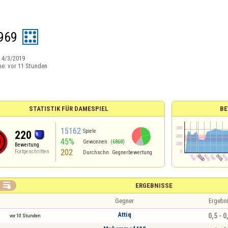
969
:
4/3/2019
ne:
vor 11 Stunden
STATISTIK FÜR DAMESPIEL
BE
15162
Spiele
220
45%
Gewonnen
(6868)
Bewertung
202
Fortgeschritten
Durchschn. Gegnerbewertung

ERGEBNISSE
Gegner
Ergebn
Attiq
0,5 - 0
vor 10 Stunden