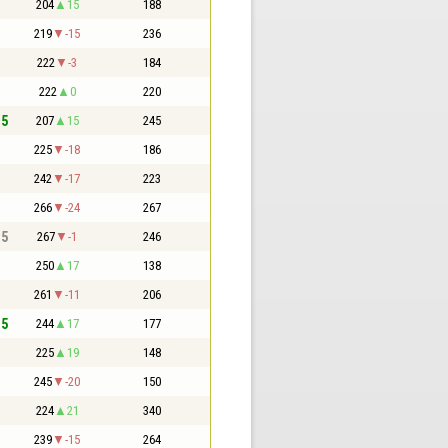
204
15
188
219
-15
236
222
-3
184
222
0
220
,5
207
15
245
225
-18
186
242
-17
223
266
-24
267
,5
267
-1
246
250
17
138
261
-11
206
,5
244
17
177
225
19
148
245
-20
150
224
21
340
239
-15
264