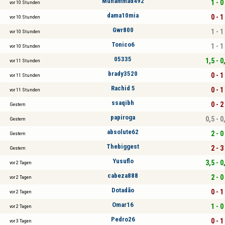
Muhammad492
1 - 0
vor 10 Stunden
dama10mia
0 - 1
vor 10 Stunden
Gwr800
1 - 1
vor 10 Stunden
Tonico6
1 - 1
vor 10 Stunden
05335
1,5 - 0
vor 11 Stunden
brady3520
0 - 1
vor 11 Stunden
Rachid 5
0 - 1
vor 11 Stunden
ssaqibh
0 - 2
Gestern
papiroga
0,5 - 0
Gestern
absolute62
2 - 0
Gestern
Thebiggest
2 - 3
Gestern
Yusuflo
3,5 - 0
vor 2 Tagen
cabeza888
2 - 0
vor 2 Tagen
Dotadão
0 - 1
vor 2 Tagen
Omar16
1 - 0
vor 2 Tagen
Pedro26
0 - 1
vor 3 Tagen