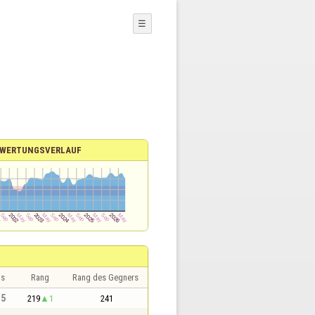
☰
WERTUNGSVERLAUF
is
Rang
Rang des Gegners
,5
219
1
241